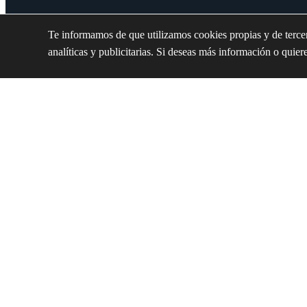
Te informamos de que utilizamos cookies propias y de tercer
analíticas y publicitarias. Si deseas más información o quier
E
s
p
a
i
C
a
s
a
S
a
b
a
t
e
r
P
r
o
y
e
c
t
o
s
R
e
a
l
i
z
a
d
o
s