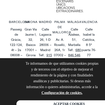
ESCENARIS
ÚNICS.
UBICACIONS
EXTRAODINÀRIES.
BARCELONA
GIRONA
MADRID
PALMA
MÁLAGA
VALENCIA
DE
Passeig
Gran Via
Calle
Calle
Calle
MALLORCA
de
Jaume I,
Lagasca
Azaleas,
Isabel la
Gràcia,
32,
26, 1-D
Av. A.
51,
Católica,
122-124,
Baixos
28006 –
Roselló,
Marbella
8 5º
4t – 2a
17001 –
Madrid
26A, 1r
Telf.:
680
puerta 76-
08008 –
Girona
Telf.:
915
07002 –
846 546
77
Barcelona
Telf.:
972
661 540
Palma
Email:
info@tqinvestpro.c
Telf.:
971
Te informamos de que utilizamos cookies propias
Telf.:
933
656 977
Email:
info@tqinvestpro.com
Telf.:
971
276 181
y de terceros con el objetivo de mejorar el
495 510
Email:
info@tqinvestpro.com
276 181
Email:
info@tqin
rendimiento de la página y con finalidades
Email:
info@tqinvestpro.com
Email:
info@tqinvestpro.com
analíticas y publicitarias. Si deseas más
información o quieres administrarlas, accede a la
© 2026 - TQINVEST
Configuración de cookies.
AVISO LEGA
PRO
POLÍTICA DE PR
ACEPTAR COOKIES