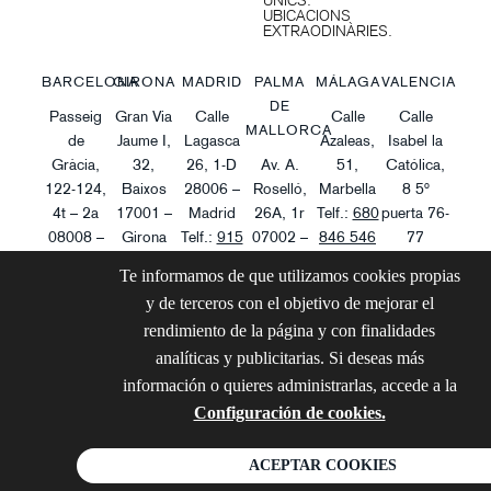
ÚNICS.
UBICACIONS
EXTRAODINÀRIES.
BARCELONA
GIRONA
MADRID
PALMA
MÁLAGA
VALENCIA
DE
Passeig
Gran Via
Calle
Calle
Calle
MALLORCA
de
Jaume I,
Lagasca
Azaleas,
Isabel la
Gràcia,
32,
26, 1-D
Av. A.
51,
Católica,
122-124,
Baixos
28006 –
Roselló,
Marbella
8 5º
4t – 2a
17001 –
Madrid
26A, 1r
Telf.:
680
puerta 76-
08008 –
Girona
Telf.:
915
07002 –
846 546
77
Barcelona
Telf.:
972
661 540
Palma
Email:
info@tqinvestpro.c
Telf.:
971
Te informamos de que utilizamos cookies propias
Telf.:
933
656 977
Email:
info@tqinvestpro.com
Telf.:
971
276 181
y de terceros con el objetivo de mejorar el
495 510
Email:
info@tqinvestpro.com
276 181
Email:
info@tqin
rendimiento de la página y con finalidades
Email:
info@tqinvestpro.com
Email:
info@tqinvestpro.com
analíticas y publicitarias. Si deseas más
información o quieres administrarlas, accede a la
© 2026 - TQINVEST
Configuración de cookies.
AVISO LEGA
PRO
POLÍTICA DE PR
ACEPTAR COOKIES
POLÍTICA DE 