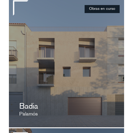
Obras en curso
442.000€
ver ficha
Badia
Palamós