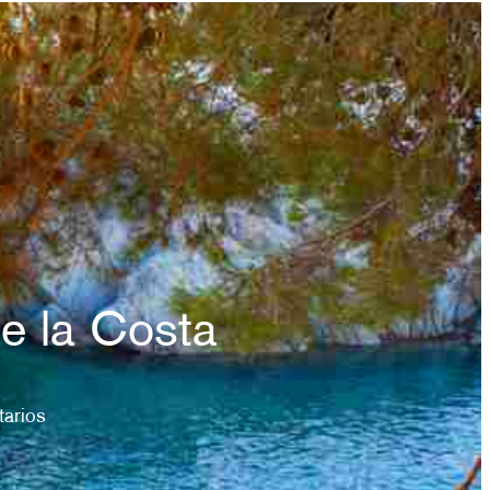
ES
e la Costa
arios