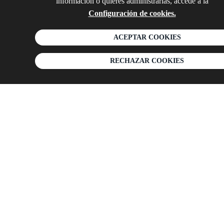
información o quieres administrarlas, accede a la
Configuración de cookies.
ACEPTAR COOKIES
RECHAZAR COOKIES
Tabla de contenidos
En el ámbito inmobiliario es frecuente utilizar los
términos promotora e inmobiliaria como si
fueran equivalentes, cuando en realidad hacen
referencia a funciones muy diferentes dentro de